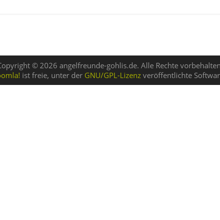
Copyright © 2026 angelfreunde-gohlis.de. Alle Rechte vorbehalten
oomla!
ist freie, unter der
GNU/GPL-Lizenz
veröffentlichte Softwar