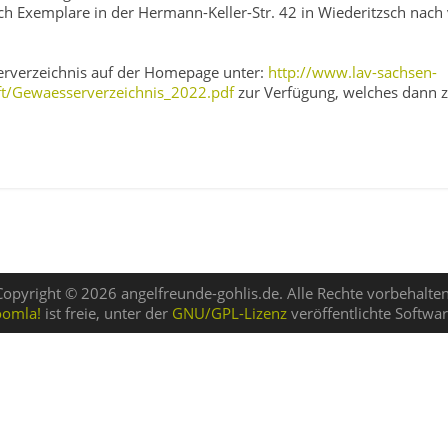
ch Exemplare in der Hermann-Keller-Str. 42 in Wiederitzsch nach
serverzeichnis auf der Homepage unter:
http://www.lav-sachsen-
ft/Gewaesserverzeichnis_2022.pdf
zur Verfügung, welches dann z.
Copyright © 2026 angelfreunde-gohlis.de. Alle Rechte vorbehalten
oomla!
ist freie, unter der
GNU/GPL-Lizenz
veröffentlichte Softwar